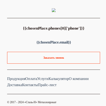
{{chosenPlace.phones[0]['phone']}}
{{chosenPlace.email}}
Заказать звонок
Продукция
Оплата
Услуги
Калькулятор
О компании
Доставка
Контакты
Прайс-лист
© 2017 - 2024 «Cталь-Н» Металлопрокат