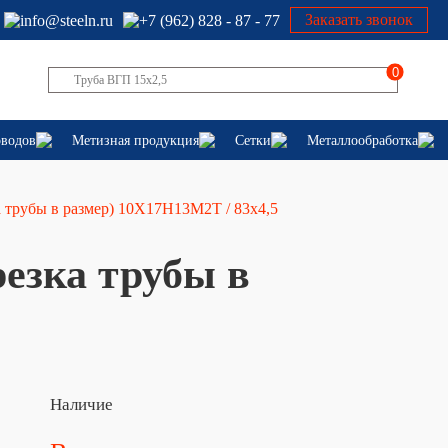
Заказать звонок
info@steeln.ru
+7 (962) 828 - 87 - 77
0
оводов
Метизная продукция
Сетки
Металлообработка
а трубы в размер) 10Х17Н13М2Т / 83х4,5
резка трубы в
Наличие