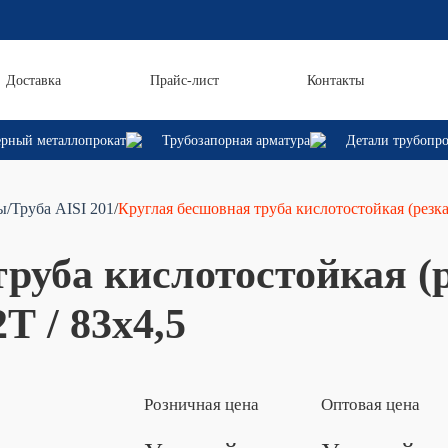
Доставка
Прайс-лист
Контакты
рный металлопрокат
Трубозапорная арматура
Детали трубопр
ы
/Труба AISI 201
/
Круглая бесшовная труба кислотостойкая (резк
руба кислотостойкая (
 / 83х4,5
Розничная цена
Оптовая цена