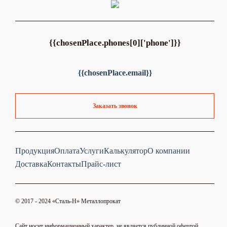
{{chosenPlace.phones[0]['phone']}}
{{chosenPlace.email}}
Заказать звонок
Продукция
Оплата
Услуги
Калькулятор
О компании
Доставка
Контакты
Прайс-лист
© 2017 - 2024 «Cталь-Н» Металлопрокат
Сайт носит информационный характер, не является публичной офертой.