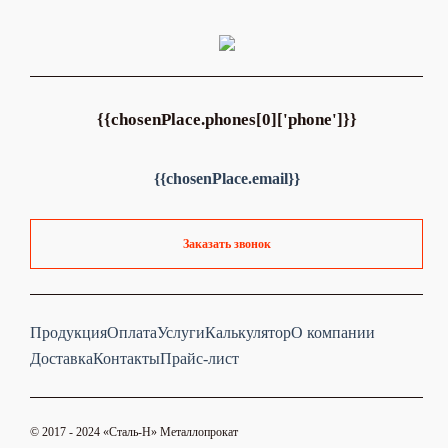
{{chosenPlace.phones[0]['phone']}}
{{chosenPlace.email}}
Заказать звонок
Продукция
Оплата
Услуги
Калькулятор
О компании
Доставка
Контакты
Прайс-лист
© 2017 - 2024 «Cталь-Н» Металлопрокат