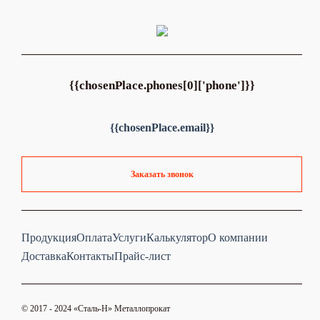
{{chosenPlace.phones[0]['phone']}}
{{chosenPlace.email}}
Заказать звонок
Продукция
Оплата
Услуги
Калькулятор
О компании
Доставка
Контакты
Прайс-лист
© 2017 - 2024 «Cталь-Н» Металлопрокат