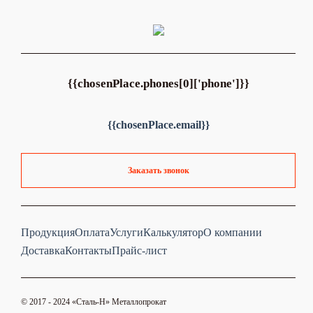
{{chosenPlace.phones[0]['phone']}}
{{chosenPlace.email}}
Заказать звонок
Продукция
Оплата
Услуги
Калькулятор
О компании
Доставка
Контакты
Прайс-лист
© 2017 - 2024 «Cталь-Н» Металлопрокат