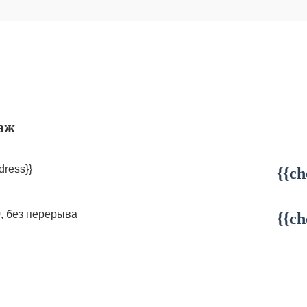
аж
dress}}
{{ch
0, без перерыва
{{ch