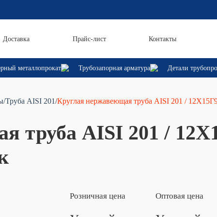
Доставка
Прайс-лист
Контакты
рный металлопрокат
Трубозапорная арматура
Детали трубопр
ы
/Труба AISI 201
/
Круглая нержавеющая труба AISI 201 / 12Х15Г9
я труба AISI 201 / 12Х
к
Розничная цена
Оптовая цена