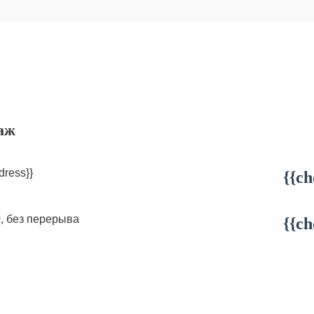
аж
dress}}
{{ch
0, без перерыва
{{ch