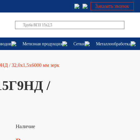
Заказать звонок
оводов
Метизная продукция
Сетки
Металлообработка
НД / 32,0х1,5х6000 мм зерк
15Г9НД /
Наличие