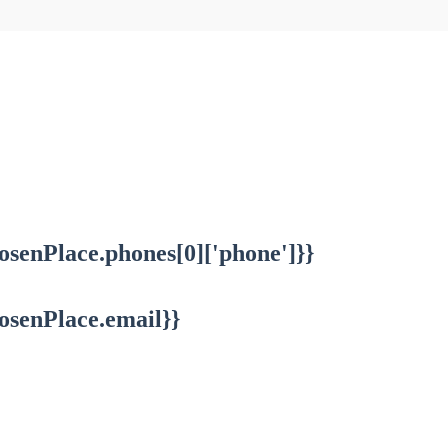
osenPlace.phones[0]['phone']}}
osenPlace.email}}