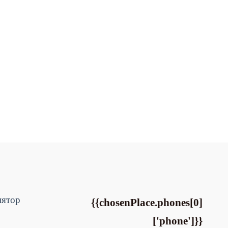
лятор
{{chosenPlace.phones[0]
['phone']}}