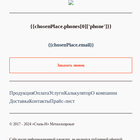
{{chosenPlace.phones[0]['phone']}}
{{chosenPlace.email}}
Заказать звонок
Продукция
Оплата
Услуги
Калькулятор
О компании
Доставка
Контакты
Прайс-лист
© 2017 - 2024 «Cталь-Н» Металлопрокат
Сайт носит информационный характер, не является публичной офертой.