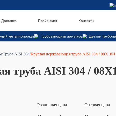
i
Доставка
Прайс-лист
Контакты
рный металлопрокат
Трубозапорная арматура
Детали трубоп
ы
/Труба AISI 304
/
Круглая нержавеющая труба AISI 304 / 08Х18Н
 труба AISI 304 / 08Х1
Розничная цена
Оптовая цена