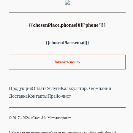
{{chosenPlace.phones[0]['phone']}}
{{chosenPlace.email}}
Заказать звонок
Продукция
Оплата
Услуги
Калькулятор
О компании
Доставка
Контакты
Прайс-лист
© 2017 - 2024 «Cталь-Н» Металлопрокат
Сайт носит информационный характер, не является публичной офертой.