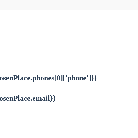
osenPlace.phones[0]['phone']}}
osenPlace.email}}