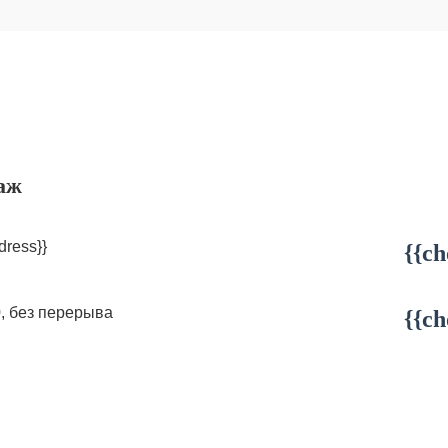
аж
dress}}
{{ch
0, без перерыва
{{ch