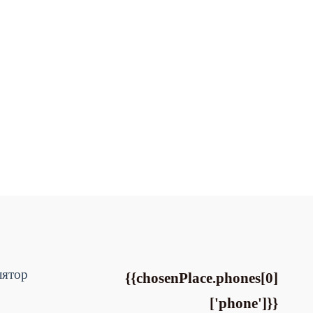
лятор
{{chosenPlace.phones[0]
['phone']}}