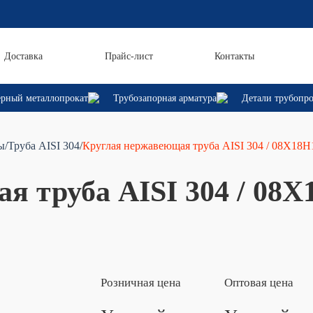
Доставка
Прайс-лист
Контакты
рный металлопрокат
Трубозапорная арматура
Детали трубопр
ы
/Труба AISI 304
/
Круглая нержавеющая труба AISI 304 / 08Х18Н1
 труба AISI 304 / 08Х1
Розничная цена
Оптовая цена