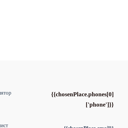
лятор
{{chosenPlace.phones[0]
['phone']}}
лист