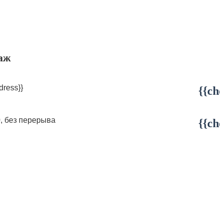
аж
dress}}
{{ch
0, без перерыва
{{ch