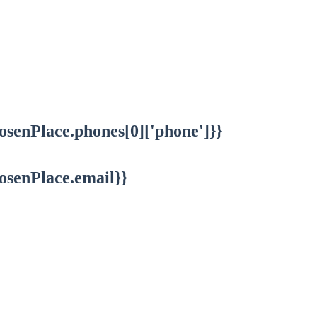
osenPlace.phones[0]['phone']}}
osenPlace.email}}