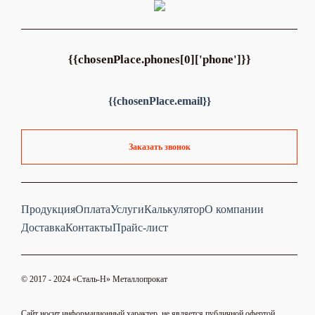
{{chosenPlace.phones[0]['phone']}}
{{chosenPlace.email}}
Заказать звонок
Продукция
Оплата
Услуги
Калькулятор
О компании
Доставка
Контакты
Прайс-лист
© 2017 - 2024 «Cталь-Н» Металлопрокат
Сайт носит информационный характер, не является публичной офертой.