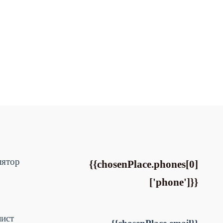
лятор
{{chosenPlace.phones[0]
['phone']}}
лист