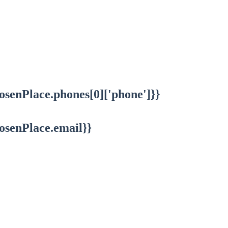
osenPlace.phones[0]['phone']}}
osenPlace.email}}