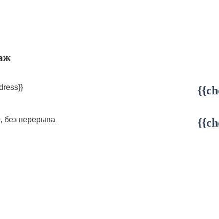
аж
dress}}
{{ch
0, без перерыва
{{ch