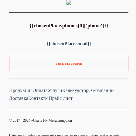
{{chosenPlace.phones[0]['phone']}}
{{chosenPlace.email}}
Заказать звонок
Продукция
Оплата
Услуги
Калькулятор
О компании
Доставка
Контакты
Прайс-лист
© 2017 - 2024 «Cталь-Н» Металлопрокат
Сайт носит информационный характер, не является публичной офертой.