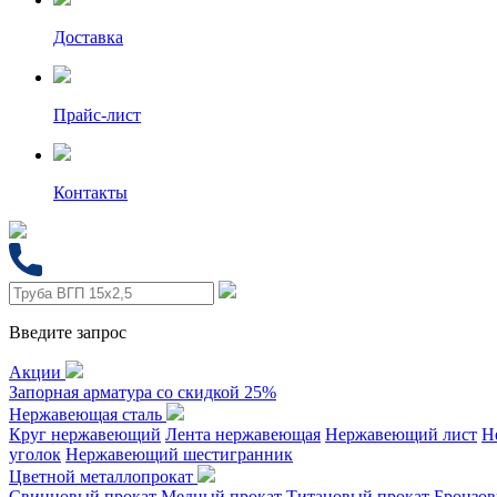
Доставка
Прайс-лист
Контакты
Введите запрос
Акции
Запорная арматура со скидкой 25%
Нержавеющая сталь
Круг нержавеющий
Лента нержавеющая
Нержавеющий лист
Н
уголок
Нержавеющий шестигранник
Цветной металлопрокат
Свинцовый прокат
Медный прокат
Титановый прокат
Бронзов