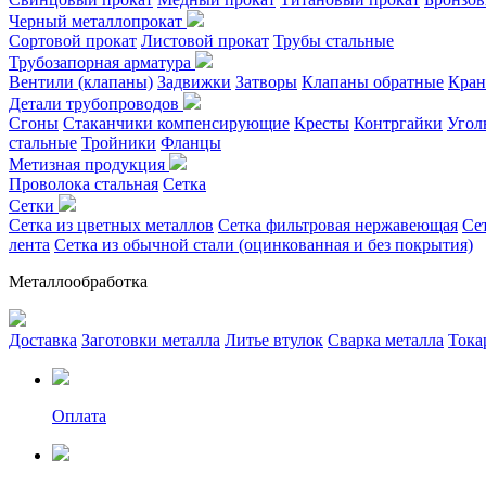
Черный металлопрокат
Сортовой прокат
Листовой прокат
Трубы стальные
Трубозапорная арматура
Вентили (клапаны)
Задвижки
Затворы
Клапаны обратные
Кран
Детали трубопроводов
Сгоны
Стаканчики компенсирующие
Кресты
Контргайки
Угол
стальные
Тройники
Фланцы
Метизная продукция
Проволока стальная
Сетка
Сетки
Сетка из цветных металлов
Сетка фильтровая нержавеющая
Се
лента
Сетка из обычной стали (оцинкованная и без покрытия)
Металлообработка
Доставка
Заготовки металла
Литье втулок
Сварка металла
Тока
Оплата