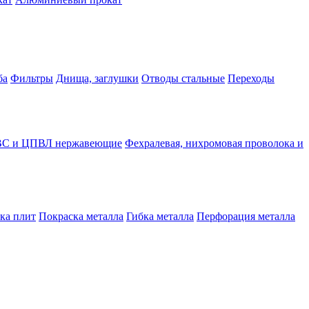
ба
Фильтры
Днища, заглушки
Отводы стальные
Переходы
С и ЦПВЛ нержавеющие
Фехралевая, нихромовая проволока и
зка плит
Покраска металла
Гибка металла
Перфорация металла