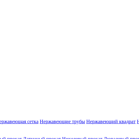
ержавеющая сетка
Нержавеющие трубы
Нержавеющий квадрат
ый прокат
Латунный прокат
Никелевый прокат
Дюралевый про