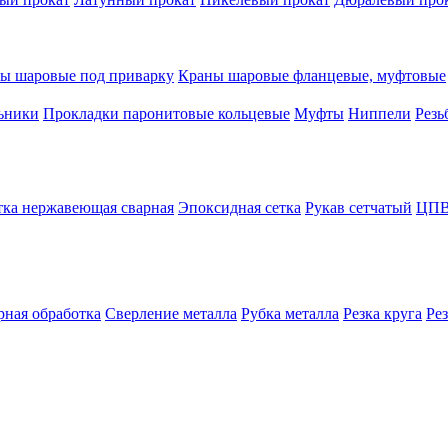
ы шаровые под приварку
Краны шаровые фланцевые, муфтовые
ьники
Прокладки паронитовые кольцевые
Муфты
Ниппели
Резь
тка нержавеющая сварная
Эпоксидная сетка
Рукав сетчатый
ЦПВ
рная обработка
Сверление металла
Рубка металла
Резка круга
Ре