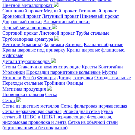
Цветной металлопрокат
Свинцовый прокат
Медный прокат
Титановый прокат
Бронзовый прокат
Латунный прокат
Никелевый прокат
Дюралевый прокат
Алюминиевый прокат
Черный металлопрокат
Сортовой прокат
Листовой прокат
Трубы стальные
Трубозапорная арматура
Вентили (клапаны)
Задвижки
Затворы
Клапаны обратные
Краны шаровые под приварку
Краны шаровые фланцевые,
муфтовые
Детали трубопроводов
Сгоны
Стаканчики компенсирующие
Кресты
Контргайки
Угольники
Прокладки паронитовые кольцевые
Муфты
Ниппели
Резьба
Фильтры
Днища, заглушки
Отводы стальные
Переходы стальные
Тройники
Фланцы
Метизная продукция
Проволока стальная
Сетка
Сетки
Сетка из цветных металлов
Сетка фильтровая нержавеющая
Сетка нержавеющая сварная
Эпоксидная сетка
Рукав
сетчатый
ЦПВС и ЦПВЛ нержавеющие
Фехралевая,
нихромовая проволока и лента
Сетка из обычной стали
(оцинкованная и без покрытия)