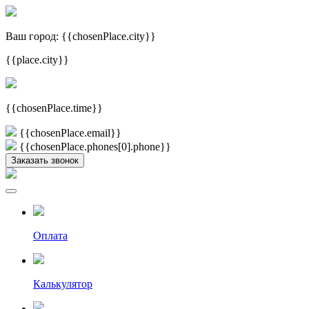
Ваш город:
{{chosenPlace.city}}
{{place.city}}
{{chosenPlace.time}}
{{chosenPlace.email}}
{{chosenPlace.phones[0].phone}}
Заказать звонок
Оплата
Калькулятор