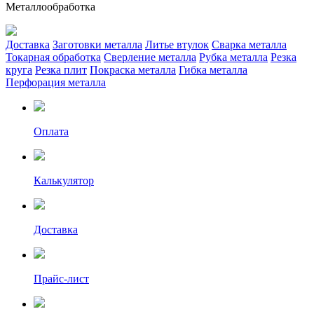
Металлообработка
Доставка
Заготовки металла
Литье втулок
Сварка металла
Токарная обработка
Сверление металла
Рубка металла
Резка
круга
Резка плит
Покраска металла
Гибка металла
Перфорация металла
Оплата
Калькулятор
Доставка
Прайс-лист