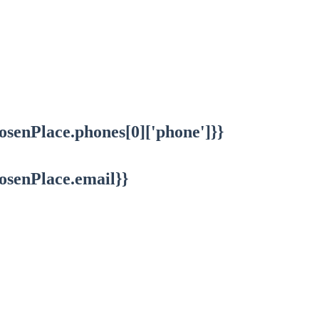
osenPlace.phones[0]['phone']}}
osenPlace.email}}