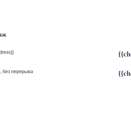
аж
dress}}
{{ch
0, без перерыва
{{ch