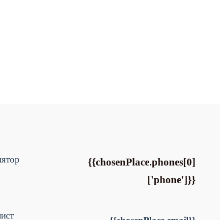
лятор
{{chosenPlace.phones[0]
['phone']}}
лист