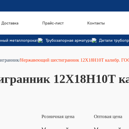
Доставка
Прайс-лист
Контакты
рный металлопрокат
Трубозапорная арматура
Детали трубоп
игранник
/
Нержавеющий шестигранник 12X18H10T калибр. ГОСТ
гранник 12X18H10T ка
Розничная цена
Оптовая цена