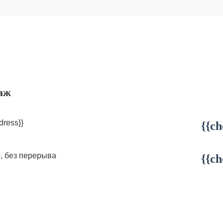
аж
dress}}
{{ch
0, без перерыва
{{ch