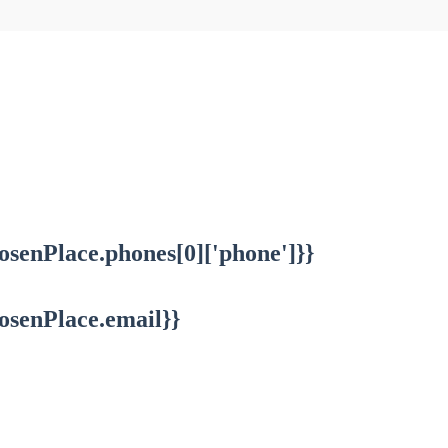
osenPlace.phones[0]['phone']}}
osenPlace.email}}