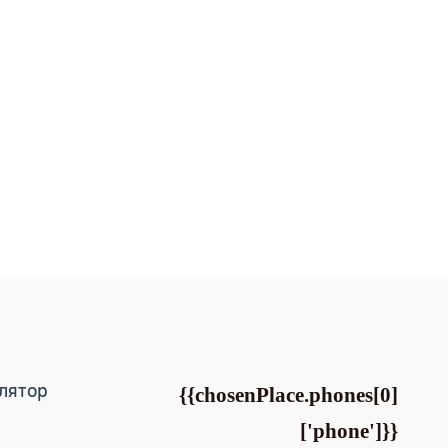
лятор
{{chosenPlace.phones[0]
['phone']}}