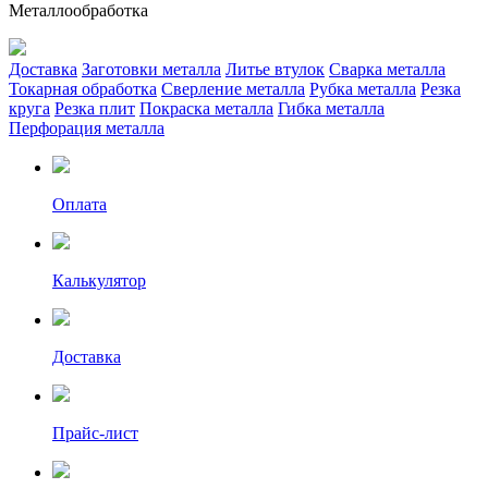
Металлообработка
Доставка
Заготовки металла
Литье втулок
Сварка металла
Токарная обработка
Сверление металла
Рубка металла
Резка
круга
Резка плит
Покраска металла
Гибка металла
Перфорация металла
Оплата
Калькулятор
Доставка
Прайс-лист