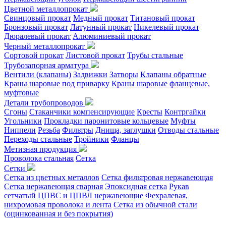
Цветной металлопрокат
Свинцовый прокат
Медный прокат
Титановый прокат
Бронзовый прокат
Латунный прокат
Никелевый прокат
Дюралевый прокат
Алюминиевый прокат
Черный металлопрокат
Сортовой прокат
Листовой прокат
Трубы стальные
Трубозапорная арматура
Вентили (клапаны)
Задвижки
Затворы
Клапаны обратные
Краны шаровые под приварку
Краны шаровые фланцевые,
муфтовые
Детали трубопроводов
Сгоны
Стаканчики компенсирующие
Кресты
Контргайки
Угольники
Прокладки паронитовые кольцевые
Муфты
Ниппели
Резьба
Фильтры
Днища, заглушки
Отводы стальные
Переходы стальные
Тройники
Фланцы
Метизная продукция
Проволока стальная
Сетка
Сетки
Сетка из цветных металлов
Сетка фильтровая нержавеющая
Сетка нержавеющая сварная
Эпоксидная сетка
Рукав
сетчатый
ЦПВС и ЦПВЛ нержавеющие
Фехралевая,
нихромовая проволока и лента
Сетка из обычной стали
(оцинкованная и без покрытия)