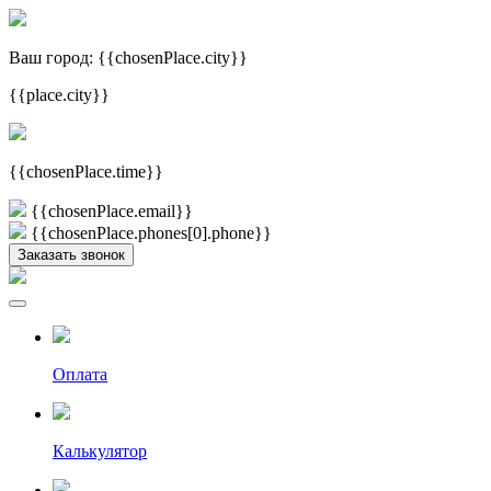
Ваш город:
{{chosenPlace.city}}
{{place.city}}
{{chosenPlace.time}}
{{chosenPlace.email}}
{{chosenPlace.phones[0].phone}}
Заказать звонок
Оплата
Калькулятор