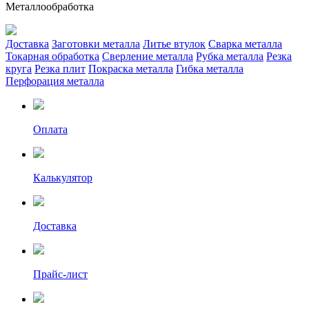
Металлообработка
Доставка
Заготовки металла
Литье втулок
Сварка металла
Токарная обработка
Сверление металла
Рубка металла
Резка
круга
Резка плит
Покраска металла
Гибка металла
Перфорация металла
Оплата
Калькулятор
Доставка
Прайс-лист