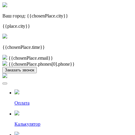
Ваш город:
{{chosenPlace.city}}
{{place.city}}
{{chosenPlace.time}}
{{chosenPlace.email}}
{{chosenPlace.phones[0].phone}}
Заказать звонок
Оплата
Калькулятор