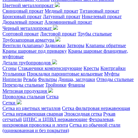
Цветной металлопрокат
Свинцовый прокат
Медный прокат
Титановый прокат
Бронзовый прокат
Латунный прокат
Никелевый прокат
Дюралевый прокат
Алюминиевый прокат
Черный металлопрокат
Сортовой прокат
Листовой прокат
Трубы стальные
Трубозапорная арматура
Вентили (клапаны)
Задвижки
Затворы
Клапаны обратные
Краны шаровые под приварку
Краны шаровые фланцевые,
муфтовые
Детали трубопроводов
Сгоны
Стаканчики компенсирующие
Кресты
Контргайки
Угольники
Прокладки паронитовые кольцевые
Муфты
Ниппели
Резьба
Фильтры
Днища, заглушки
Отводы стальные
Переходы стальные
Тройники
Фланцы
Метизная продукция
Проволока стальная
Сетка
Сетки
Сетка из цветных металлов
Сетка фильтровая нержавеющая
Сетка нержавеющая сварная
Эпоксидная сетка
Рукав
сетчатый
ЦПВС и ЦПВЛ нержавеющие
Фехралевая,
нихромовая проволока и лента
Сетка из обычной стали
(оцинкованная и без покрытия)