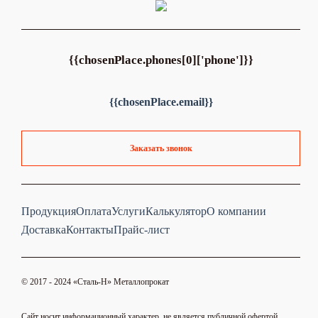
{{chosenPlace.phones[0]['phone']}}
{{chosenPlace.email}}
Заказать звонок
Продукция
Оплата
Услуги
Калькулятор
О компании
Доставка
Контакты
Прайс-лист
© 2017 - 2024 «Cталь-Н» Металлопрокат
Сайт носит информационный характер, не является публичной офертой.