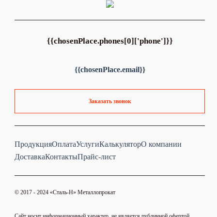
{{chosenPlace.phones[0]['phone']}}
{{chosenPlace.email}}
Заказать звонок
Продукция
Оплата
Услуги
Калькулятор
О компании
Доставка
Контакты
Прайс-лист
© 2017 - 2024 «Cталь-Н» Металлопрокат
Сайт носит информационный характер, не является публичной офертой.