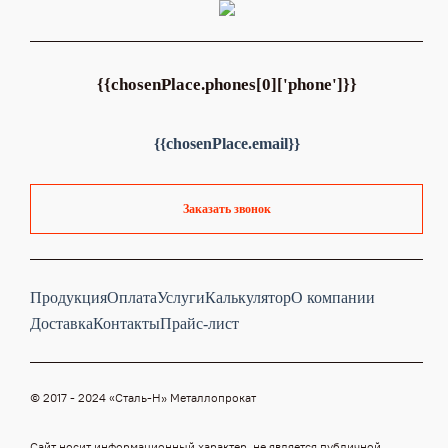
{{chosenPlace.phones[0]['phone']}}
{{chosenPlace.email}}
Заказать звонок
Продукция
Оплата
Услуги
Калькулятор
О компании
Доставка
Контакты
Прайс-лист
© 2017 - 2024 «Cталь-Н» Металлопрокат
Сайт носит информационный характер, не является публичной