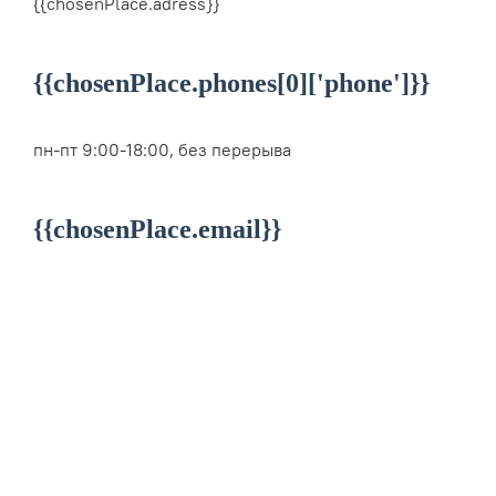
{{chosenPlace.adress}}
{{chosenPlace.phones[0]['phone']}}
пн-пт 9:00-18:00, без перерыва
{{chosenPlace.email}}