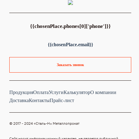
{{chosenPlace.phones[0]['phone']}}
{{chosenPlace.email}}
Заказать звонок
Продукция
Оплата
Услуги
Калькулятор
О компании
Доставка
Контакты
Прайс-лист
© 2017 - 2024 «Cталь-Н» Металлопрокат
Сайт носит информационный характер, не является публичной