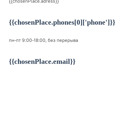
{{chosenPlace.adress}}
{{chosenPlace.phones[0]['phone']}}
пн-пт 9:00-18:00, без перерыва
{{chosenPlace.email}}