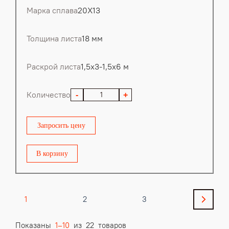
Марка сплава
20Х13
Толщина листа
18 мм
Раскрой листа
1,5х3-1,5х6 м
Количество
-
+
Запросить цену
В корзину
Пагинация
1
2
3
записей
Показаны
1–10
из 22 товаров