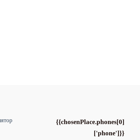
лятор
{{chosenPlace.phones[0]
['phone']}}