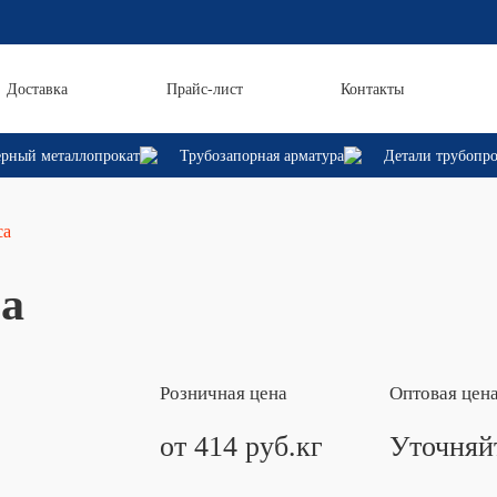
Доставка
Прайс-лист
Контакты
рный металлопрокат
Трубозапорная арматура
Детали трубопр
са
а
Розничная цена
Оптовая цен
от 414 руб.кг
Уточняй