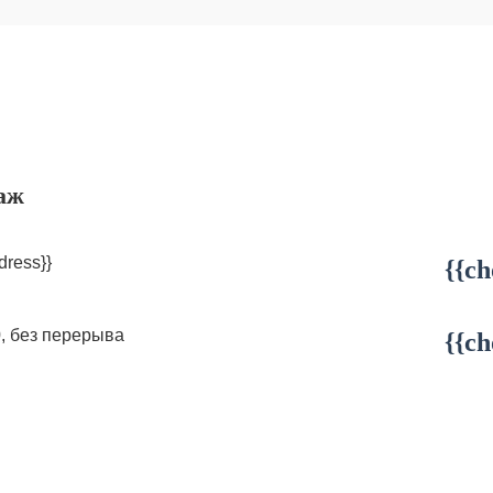
аж
dress}}
{{ch
0, без перерыва
{{ch